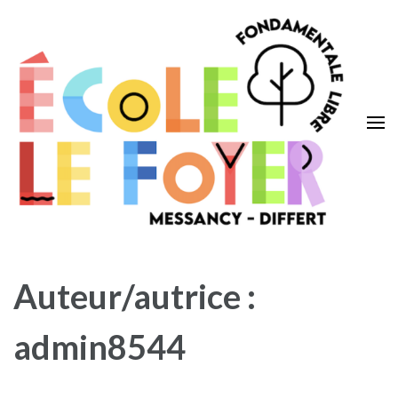
Aller
au
contenu
(Pressez
Entrée)
Ecole Le Foyer
Messancy – Differt
Auteur/autrice :
admin8544