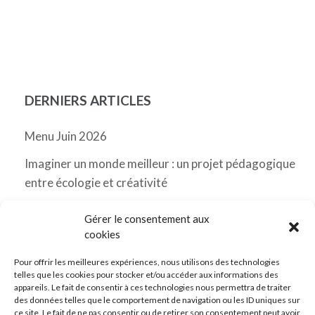
DERNIERS ARTICLES
Menu Juin 2026
Imaginer un monde meilleur : un projet pédagogique
entre écologie et créativité
Menu Mai 2026 Messancy
Gérer le consentement aux
cookies
Classes de découverte
Pour offrir les meilleures expériences, nous utilisons des technologies
Menu Avril 2026 Messancy
telles que les cookies pour stocker et/ou accéder aux informations des
appareils. Le fait de consentir à ces technologies nous permettra de traiter
des données telles que le comportement de navigation ou les ID uniques sur
ce site. Le fait de ne pas consentir ou de retirer son consentement peut avoir