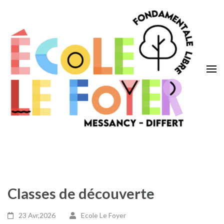
Aller
au
contenu
(Pressez
Entrée)
Ecole Le Foyer
Messancy – Differt
Classes de découverte
23 Avr,2026
Ecole Le Foyer