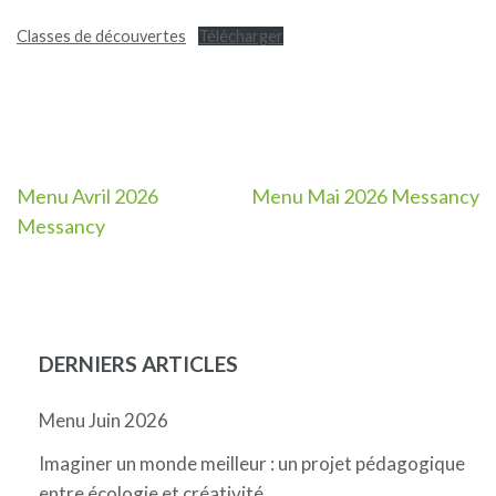
Classes de découvertes
Télécharger
Navigation
Menu Avril 2026
Menu Mai 2026 Messancy
Messancy
de
l’article
DERNIERS ARTICLES
Menu Juin 2026
Imaginer un monde meilleur : un projet pédagogique
entre écologie et créativité