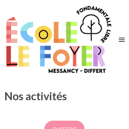
Aller
au
contenu
(Pressez
Entrée)
Ecole Le Foyer
Messancy – Differt
Nos activités