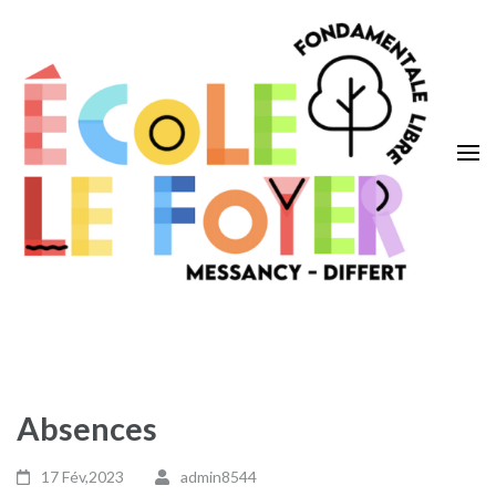
Aller
au
contenu
(Pressez
Entrée)
Ecole Le Foyer
Messancy – Differt
Absences
17 Fév,2023
admin8544