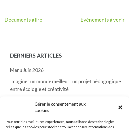
Navigation
Documents à lire
Evénements à venir
de
l’article
DERNIERS ARTICLES
Menu Juin 2026
Imaginer un monde meilleur : un projet pédagogique
entre écologie et créativité
Menu Mai 2026 Messancy
Gérer le consentement aux
cookies
Classes de découverte
Pour offrir les meilleures expériences, nous utilisons des technologies
Menu Avril 2026 Messancy
telles que les cookies pour stocker et/ou accéder aux informations des