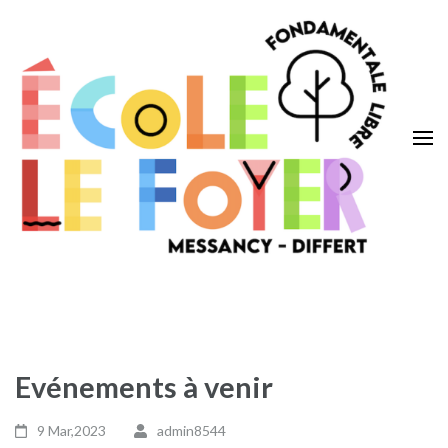
Aller
au
contenu
(Pressez
Entrée)
Ecole Le Foyer
Messancy – Differt
Evénements à venir
9 Mar,2023
admin8544