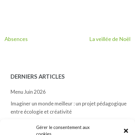
Navigation
Absences
La veillée de Noël
de
l’article
DERNIERS ARTICLES
Menu Juin 2026
Imaginer un monde meilleur : un projet pédagogique
entre écologie et créativité
Menu Mai 2026 Messancy
Gérer le consentement aux
cookies