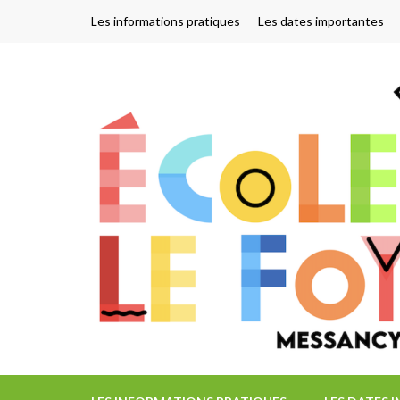
Aller
Les informations pratiques
Les dates importantes
au
contenu
(Pressez
Entrée)