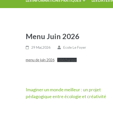
LES INFORMATIONS PRATIQUES
LES DATES 
Menu Juin 2026
29 Mai,2026
Ecole Le Foyer
menu de juin 2026
Télécharger
Navigation
Imaginer un monde meilleur : un projet
pédagogique entre écologie et créativité
de
l’article