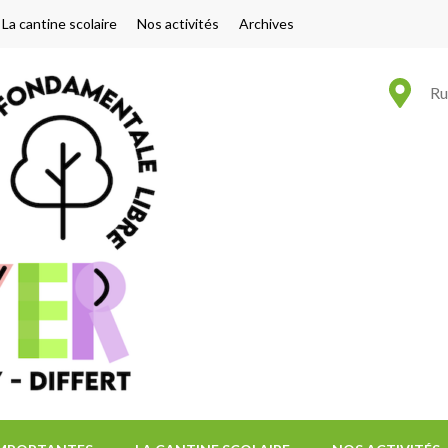
La cantine scolaire
Nos activités
Archives
Ecole Le Foyer
Messancy – Differt
Ru