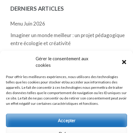
DERNIERS ARTICLES
Menu Juin 2026
Imaginer un monde meilleur : un projet pédagogique
entre écologie et créativité
Menu Mai 2026 Messancy
Gérer le consentement aux
cookies
Classes de découverte
Pour offrir les meilleures expériences, nous utilisons des technologies
Menu Avril 2026 Messancy
telles que les cookies pour stocker et/ou accéder aux informations des
appareils. Le fait de consentir à ces technologies nous permettra de traiter
des données telles que le comportement de navigation ou les ID uniques sur
ce site. Le fait de ne pas consentir ou de retirer son consentement peut avoir
un effet négatif sur certaines caractéristiques et fonctions.
Vers notre page Facebook
Accepter