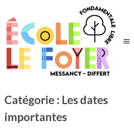
Aller
au
contenu
(Pressez
Entrée)
Ecole Le Foyer
Messancy – Differt
Catégorie :
Les dates
importantes