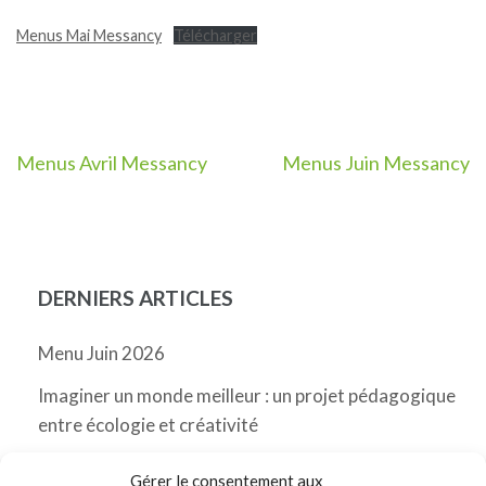
Menus Mai Messancy
Télécharger
Navigation
Menus Avril Messancy
Menus Juin Messancy
de
l’article
DERNIERS ARTICLES
Menu Juin 2026
Imaginer un monde meilleur : un projet pédagogique
entre écologie et créativité
Menu Mai 2026 Messancy
Gérer le consentement aux