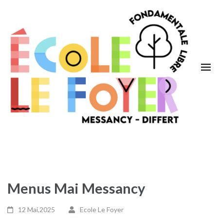
Aller
au
contenu
(Pressez
Entrée)
Ecole Le Foyer
Messancy – Differt
Menus Mai Messancy
12 Mai,2025
Ecole Le Foyer