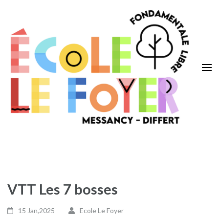
Aller
au
contenu
(Pressez
Entrée)
Ecole Le Foyer
Messancy – Differt
VTT Les 7 bosses
15 Jan,2025
Ecole Le Foyer