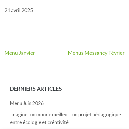
21 avril 2025
Navigation
Menu Janvier
Menus Messancy Février
de
l’article
DERNIERS ARTICLES
Menu Juin 2026
Imaginer un monde meilleur : un projet pédagogique
entre écologie et créativité