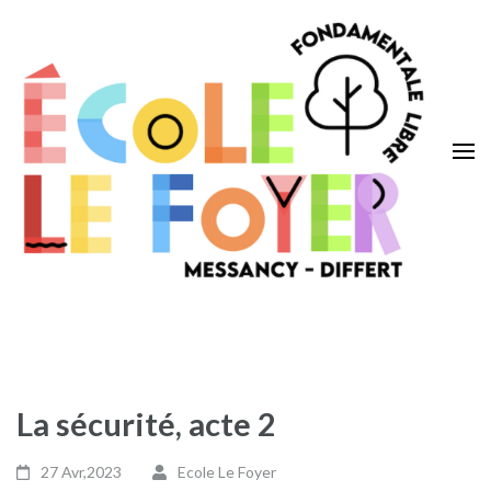
Aller
au
contenu
(Pressez
Entrée)
Ecole Le Foyer
Messancy – Differt
La sécurité, acte 2
27 Avr,2023
Ecole Le Foyer