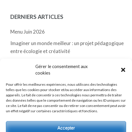
l’article
DERNIERS ARTICLES
Menu Juin 2026
Imaginer un monde meilleur : un projet pédagogique
entre écologie et créativité
Menu Mai 2026 Messancy
Gérer le consentement aux
cookies
Classes de découverte
Pour offrir les meilleures expériences, nous utilisons des technologies
Menu Avril 2026 Messancy
telles que les cookies pour stocker et/ou accéder aux informations des
appareils. Le fait de consentir à ces technologies nous permettra de traiter
des données telles que le comportement de navigation ou les ID uniques sur
ce site. Le fait de ne pas consentir ou de retirer son consentement peut avoir
un effet négatif sur certaines caractéristiques et fonctions.
Vers notre page Facebook
Accepter